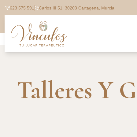
623 575 591
Carlos III 51, 30203 Cartagena, Murcia
Talleres Y 