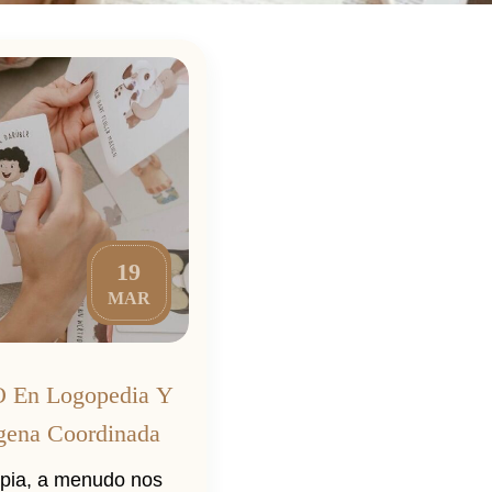
19
MAR
O En Logopedia Y
agena Coordinada
apia, a menudo nos