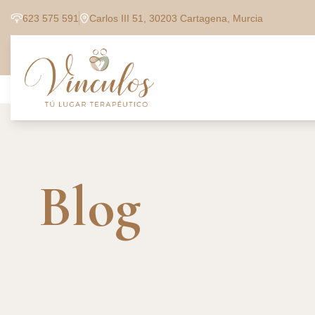
623 575 591
Carlos III 51, 30203 Cartagena, Murcia
Blog