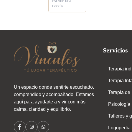
Escribe una
reseña
Servicios
Terapia ind
Terapia Inf
Un espacio donde sentirte escuchado,
Terapia de 
comprendido y acompañado. Estamos
aquí para ayudarte a vivir con más
Psicología 
calma, claridad y equilibrio.
Talleres y 
Logopedia
Instagram
Whatsapp