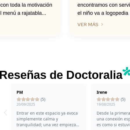
con toda la motivación
encontramos con servi
 menú a rajatabla...
el niño va a logopedia 
VER MÁS
Reseñas de Doctoralia
PM
Irene
(5)
(5)
20/09/2025
19/08/2025
Entrar en este espacio ya evoca
Desde la primera
simplemente calma y
una conexión espe
tranquilidad; una vez empiezas
es como si estuv