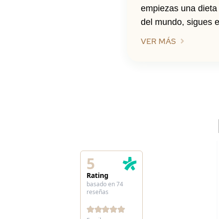
empiezas una dieta 
del mundo, sigues el
VER MÁS
5
Rating
basado en 74
reseñas