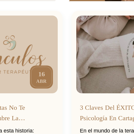
16
ABR
tas No Te
3 Claves Del ÉXIT
ubre La
Psicología En Cart
 El Centro Vínculos
 esta historia:
En el mundo de la ter