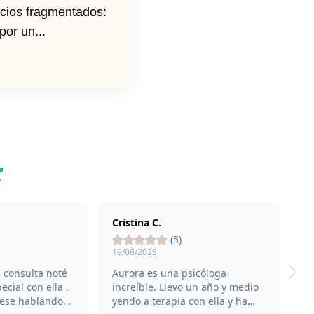
cios fragmentados:
por un...
Cristina C.
J
(5)
19/06/2025
2
 consulta noté
Aurora es una psicóloga
G
cial con ella ,
increíble. Llevo un año y medio
A
iese hablando
yendo a terapia con ella y ha
c