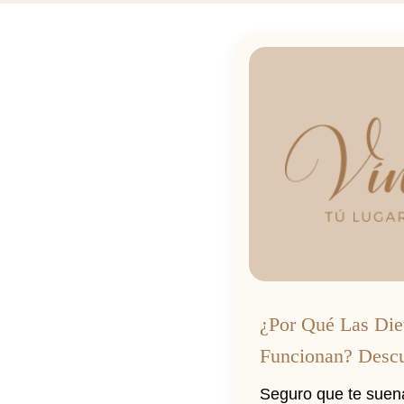
¿Por Qué Las Die
Funcionan? Desc
Psiconutrición En
Seguro que te suena